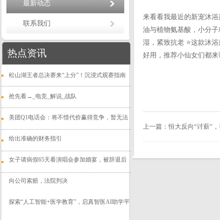
最新动态
来看看我最近的新宠沐浴
联系我们
油与植物氨基酸，小分子
湿，紧致抗老 ⭐这款沐
热点资讯
好用，推荐小仙女们都来
松山湖王者总决赛来“上分”！沉浸式观赛指南
抢先看→_电竞_解说_战队
美团Q1电话会：将不惜代价赢得竞争，暂无法
上一篇：
恒大反向“讨薪”
给出准确的财务指引
女子请病假65天看演唱会参加婚宴，被辞退后
向公司索赔，法院判决
探索“人工智能+医学教育”，启真智医AI助学平