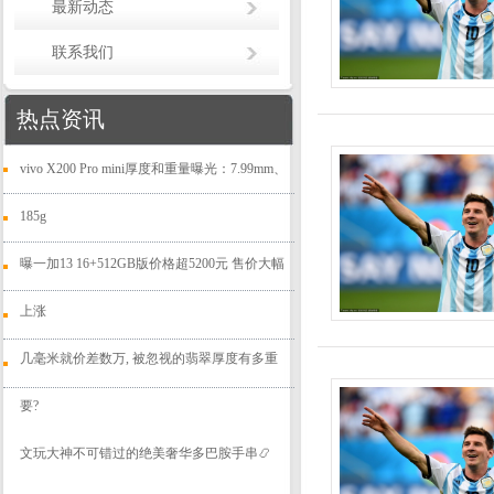
最新动态
联系我们
热点资讯
vivo X200 Pro mini厚度和重量曝光：7.99mm、
185g
曝一加13 16+512GB版价格超5200元 售价大幅
上涨
几毫米就价差数万, 被忽视的翡翠厚度有多重
要?
文玩大神不可错过的绝美奢华多巴胺手串📿