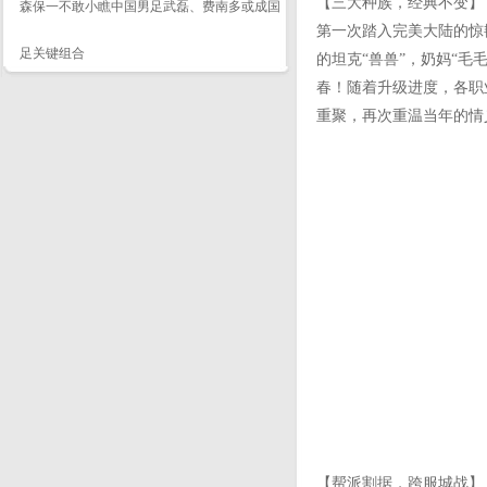
【三大种族，经典不变】
森保一不敢小瞧中国男足武磊、费南多或成国
第一次踏入完美大陆的惊
足关键组合
的坦克“兽兽”，奶妈“
春！随着升级进度，各职
重聚，再次重温当年的情
【帮派割据，跨服城战】