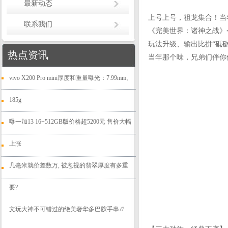
最新动态
上号上号，祖龙集合！当
联系我们
《完美世界：诸神之战》
玩法升级、输出比拼“砥
热点资讯
当年那个味，兄弟们伴你
vivo X200 Pro mini厚度和重量曝光：7.99mm、
185g
曝一加13 16+512GB版价格超5200元 售价大幅
上涨
几毫米就价差数万, 被忽视的翡翠厚度有多重
要?
文玩大神不可错过的绝美奢华多巴胺手串📿