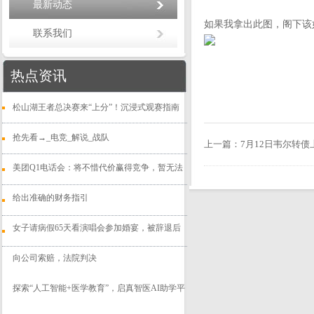
最新动态
如果我拿出此图，阁下该
联系我们
热点资讯
松山湖王者总决赛来“上分”！沉浸式观赛指南
抢先看→_电竞_解说_战队
上一篇：
7月12日韦尔转债上
美团Q1电话会：将不惜代价赢得竞争，暂无法
给出准确的财务指引
女子请病假65天看演唱会参加婚宴，被辞退后
向公司索赔，法院判决
探索“人工智能+医学教育”，启真智医AI助学平