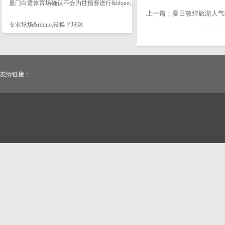
厦门白鹭体育场确认不会为世预赛进行&ldquo;
上一篇：
夏日敦煌旅游人气
专业球场&rdquo;转换？球迷
友情链接：