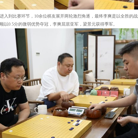
入到比赛环节，10余位棋友展开两轮激烈角逐，最终李爽是以全胜的战
顺以0.5分的微弱优势夺冠，李爽屈居亚军，梁景元获得季军。