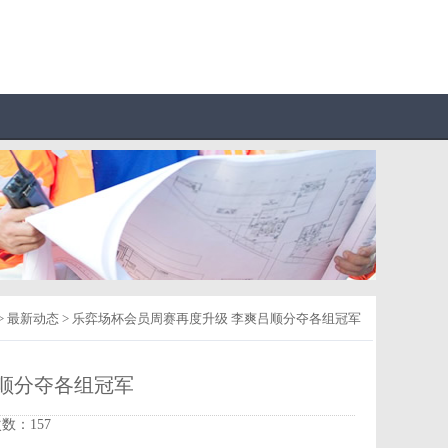
>
最新动态
> 乐弈场杯会员周赛再度升级 李爽吕顺分夺各组冠军
顺分夺各组冠军
次数：157