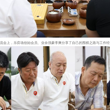
会上，乐弈场创始会员、业余强豪李爽分享了自己的围棋之路与工作经