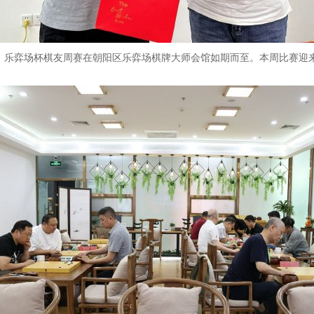
乐弈场杯棋友周赛在朝阳区乐弈场棋牌大师会馆如期而至。本周比赛迎