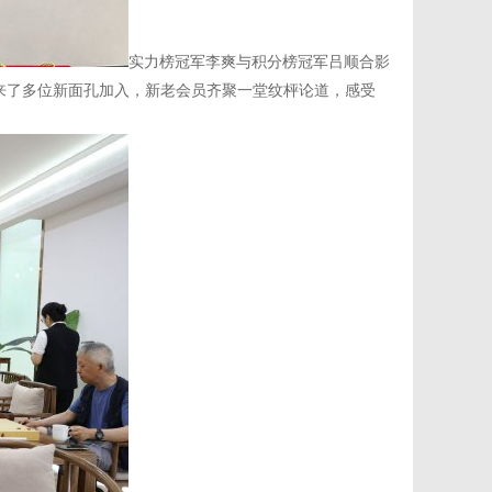
实力榜冠军李爽与积分榜冠军吕顺合影
来了多位新面孔加入，新老会员齐聚一堂纹枰论道，感受