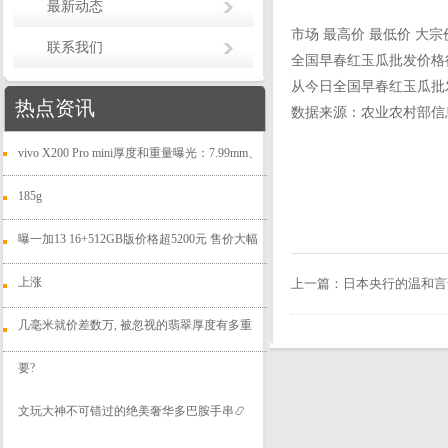
最新动态
市场 最高价 最低价 大宗价 
联系我们
全国早春红玉瓜批发价格
从今日全国早春红玉瓜批发市
热点资讯
数据来源：农业农村部信
vivo X200 Pro mini厚度和重量曝光：7.99mm、
185g
曝一加13 16+512GB版价格超5200元 售价大幅
上涨
上一篇：
日本央行的温和言
几毫米就价差数万, 被忽视的翡翠厚度有多重
要?
文玩大神不可错过的绝美奢华多巴胺手串📿