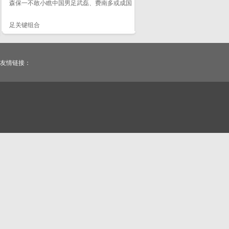
森保一不敢小瞧中国男足武磊、费南多或成国
足关键组合
友情链接：